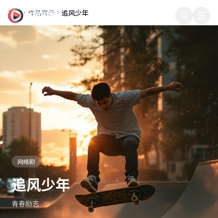
首页
作品展示
追风少年
老哥影院
网络剧
追风少年
青春励志